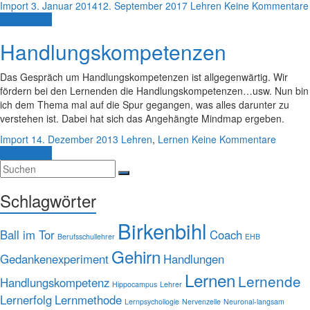
Import
3. Januar 2014
12. September 2017
Lehren
Keine Kommentare
Weiterlesen
Handlungskompetenzen
Das Gespräch um Handlungskompetenzen ist allgegenwärtig. Wir
fördern bei den Lernenden die Handlungskompetenzen…usw. Nun bin
ich dem Thema mal auf die Spur gegangen, was alles darunter zu
verstehen ist. Dabei hat sich das Angehängte Mindmap ergeben.
Import
14. Dezember 2013
Lehren
,
Lernen
Keine Kommentare
Weiterlesen
Schlagwörter
Birkenbihl
Ball im Tor
Coach
Berufsschullehrer
EHB
Gehirn
Gedankenexperiment
Handlungen
Lernen
Lernende
Handlungskompetenz
Hippocampus
Lehrer
Lernerfolg
Lernmethode
Lernpsycholiogie
Nervenzelle
Neuronal-langsam