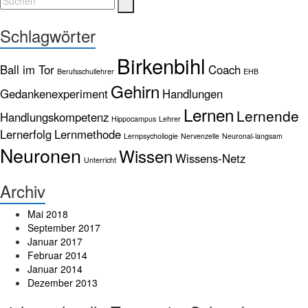
Schlagwörter
Birkenbihl
Ball im Tor
Coach
Berufsschullehrer
EHB
Gehirn
Gedankenexperiment
Handlungen
Lernen
Lernende
Handlungskompetenz
Hippocampus
Lehrer
Lernerfolg
Lernmethode
Lernpsycholiogie
Nervenzelle
Neuronal-langsam
Neuronen
Wissen
Wissens-Netz
Unterricht
Archiv
Mai 2018
September 2017
Januar 2017
Februar 2014
Januar 2014
Dezember 2013