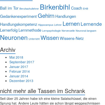
Birkenbihl
Ball im Tor
Coach
Berufsschullehrer
EHB
Gehirn
Gedankenexperiment
Handlungen
Lernen
Lernende
Handlungskompetenz
Hippocampus
Lehrer
Lernerfolg
Lernmethode
Lernpsycholiogie
Nervenzelle
Neuronal-langsam
Neuronen
Wissen
Wissens-Netz
Unterricht
Archiv
Mai 2018
September 2017
Januar 2017
Februar 2014
Januar 2014
Dezember 2013
nicht mehr alle Tassen im Schrank
Seit über 25 Jahren habe ich eine kleine Salatschüssel, die einen
Sprung hat. Andere Leute hätten sie schon längst weggeschmissen