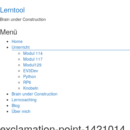
Lerntool
Brain under Construction
Menü
Home
Unterricht
Modul 114
Modul 117
Modul129
EV3Dev
Python
RP6
Knobeln
Brain under Construction
Lerncoaching
Blog
Über mich
exclamation-point-142101