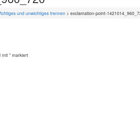
ichtiges und unwichtiges trennen
>
exclamation-point-1421014_960_7
d mit
*
markiert