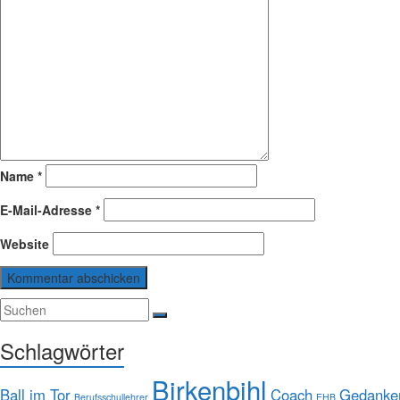
Name
*
E-Mail-Adresse
*
Website
Schlagwörter
Birkenbihl
Ball im Tor
Coach
Gedanke
Berufsschullehrer
EHB