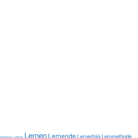
Lernen
Lernende
Lernerfolg
Lernmethode
ocampus
Lehrer