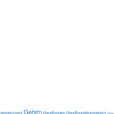
Gehirn
nexperiment
Handlungen
Handlungskompetenz
Hipp