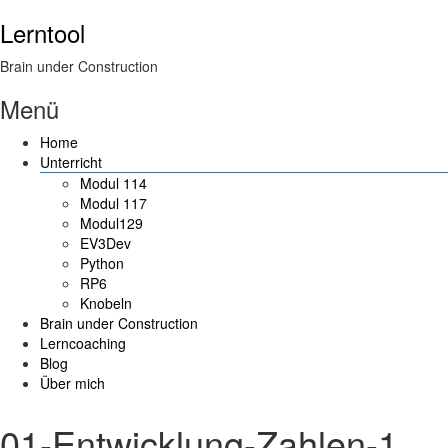
Lerntool
Brain under Construction
Menü
Home
Unterricht
Modul 114
Modul 117
Modul129
EV3Dev
Python
RP6
Knobeln
Brain under Construction
Lerncoaching
Blog
Über mich
01-Entwicklung-Zahlen-1