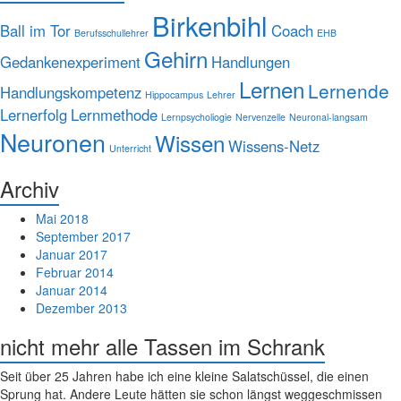
Birkenbihl
Ball im Tor
Coach
Berufsschullehrer
EHB
Gehirn
Gedankenexperiment
Handlungen
Lernen
Lernende
Handlungskompetenz
Hippocampus
Lehrer
Lernerfolg
Lernmethode
Lernpsycholiogie
Nervenzelle
Neuronal-langsam
Neuronen
Wissen
Wissens-Netz
Unterricht
Archiv
Mai 2018
September 2017
Januar 2017
Februar 2014
Januar 2014
Dezember 2013
nicht mehr alle Tassen im Schrank
Seit über 25 Jahren habe ich eine kleine Salatschüssel, die einen
Sprung hat. Andere Leute hätten sie schon längst weggeschmissen